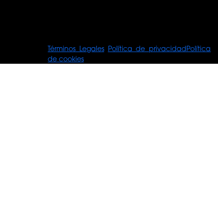
© Tours For
Términos Legales
Política de privacidad
Política
You
de cookies