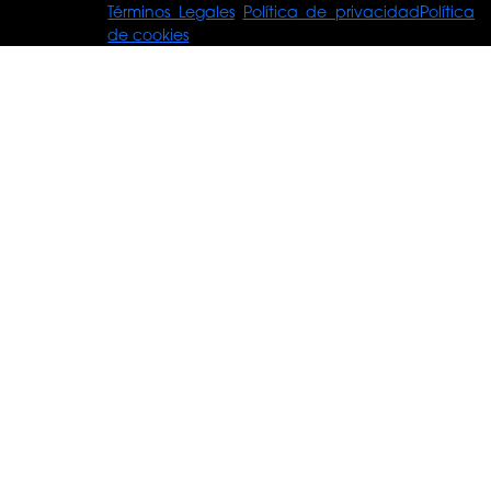
© Tours For
Términos Legales
Política de privacidad
Política
You
de cookies