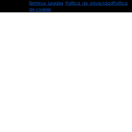
© Tours For
Términos Legales
Política de privacidad
Política
You
de cookies