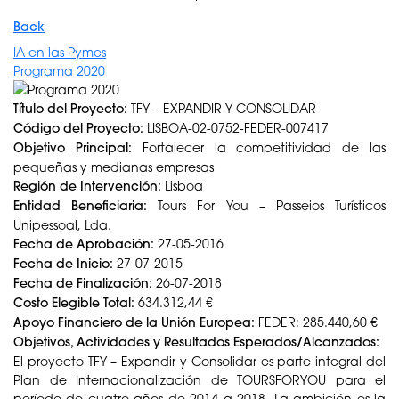
Back
IA en las Pymes
Programa 2020
Título del Proyecto:
TFY – EXPANDIR Y CONSOLIDAR
Código del Proyecto:
LISBOA-02-0752-FEDER-007417
Objetivo Principal:
Fortalecer la competitividad de las
pequeñas y medianas empresas
Región de Intervención:
Lisboa
Entidad Beneficiaria:
Tours For You – Passeios Turísticos
Unipessoal, Lda.
Fecha de Aprobación:
27-05-2016
Fecha de Inicio:
27-07-2015
Fecha de Finalización:
26-07-2018
Costo Elegible Total:
634.312,44 €
Apoyo Financiero de la Unión Europea:
FEDER: 285.440,60 €
Objetivos, Actividades y Resultados Esperados/Alcanzados:
El proyecto TFY – Expandir y Consolidar es parte integral del
Plan de Internacionalización de TOURSFORYOU para el
período de cuatro años de 2014 a 2018. La ambición es la