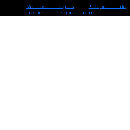
© Tours For
Mentions Légales
Politique de
You
confidentialité
Politique de cookies