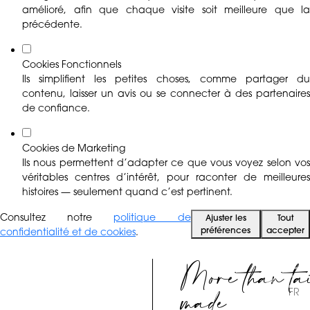
amélioré, afin que chaque visite soit meilleure que la
précédente.
Cookies Fonctionnels
Ils simplifient les petites choses, comme partager du
contenu, laisser un avis ou se connecter à des partenaires
de confiance.
Cookies de Marketing
Ils nous permettent d’adapter ce que vous voyez selon vos
véritables centres d’intérêt, pour raconter de meilleures
histoires — seulement quand c’est pertinent.
Consultez notre
politique de
Ajuster les
Tout
préférences
accepter
confidentialité et de cookies
.
More than ta
made
FR