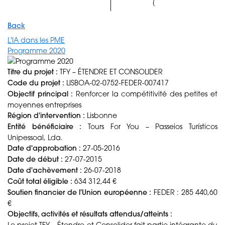
Back
L'IA dans les PME
Programme 2020
Titre du projet :
TFY – ÉTENDRE ET CONSOLIDER
Code du projet :
LISBOA-02-0752-FEDER-007417
Objectif principal :
Renforcer la compétitivité des petites et
moyennes entreprises
Région d'intervention :
Lisbonne
Entité bénéficiaire :
Tours For You – Passeios Turísticos
Unipessoal, Lda.
Date d'approbation :
27-05-2016
Date de début :
27-07-2015
Date d'achèvement :
26-07-2018
Coût total éligible :
634 312,44 €
Soutien financier de l'Union européenne :
FEDER : 285 440,60
€
Objectifs, activités et résultats attendus/atteints :
Le projet TFY – Étendre et Consolider fait partie intégrante du